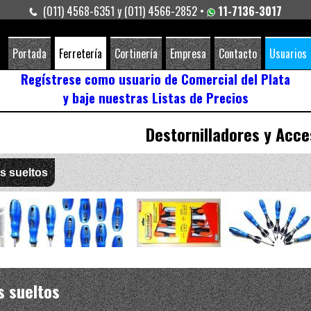
(011) 4568-6351 y (011) 4566-2852 •
11-7136-3017
Portada
Ferretería
Cortinería
Empresa
Contacto
Usuarios
Regístrese como usuario de Comercial del Plata
y baje nuestras Listas de Precios
Destornilladores y Acce
s sueltos
s sueltos